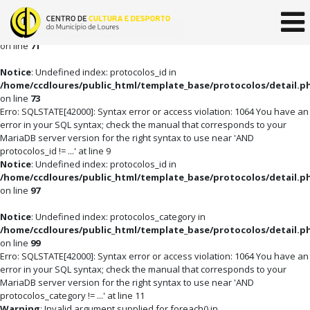
Notice
: Undefined index: protocolos_category in
/home/ccdloures/public_html/template_base/protocolos/detail.p
on line
71
Notice
: Undefined index: protocolos_id in
/home/ccdloures/public_html/template_base/protocolos/detail.p
on line
73
Erro: SQLSTATE[42000]: Syntax error or access violation: 1064 You have an
error in your SQL syntax; check the manual that corresponds to your
MariaDB server version for the right syntax to use near 'AND
protocolos_id != ...' at line 9
Notice
: Undefined index: protocolos_id in
/home/ccdloures/public_html/template_base/protocolos/detail.p
on line
97
Notice
: Undefined index: protocolos_category in
/home/ccdloures/public_html/template_base/protocolos/detail.p
on line
99
Erro: SQLSTATE[42000]: Syntax error or access violation: 1064 You have an
error in your SQL syntax; check the manual that corresponds to your
MariaDB server version for the right syntax to use near 'AND
protocolos_category != ...' at line 11
Warning
: Invalid argument supplied for foreach() in