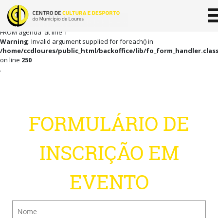
Erro: SQLSTATE[42000]: Syntax error or access violation: 1064 You have an
error in your SQL syntax; check the manual that corresponds to your
MariaDB server version for the right syntax to use near ' , agenda_id
FROM agenda' at line 1
Warning
: Invalid argument supplied for foreach() in
/home/ccdloures/public_html/backoffice/lib/fo_form_handler.clas
on line
250
.
FORMULÁRIO DE
INSCRIÇÃO EM
EVENTO