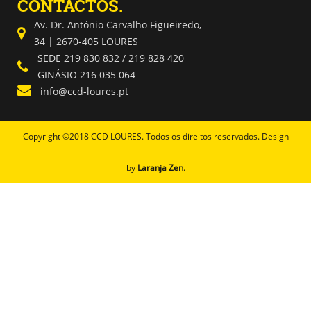
CONTACTOS.
Av. Dr. António Carvalho Figueiredo,
34 | 2670-405 LOURES
SEDE 219 830 832 / 219 828 420
GINÁSIO 216 035 064
info@ccd-loures.pt
Copyright ©2018 CCD LOURES. Todos os direitos reservados. Design
by
Laranja Zen
.