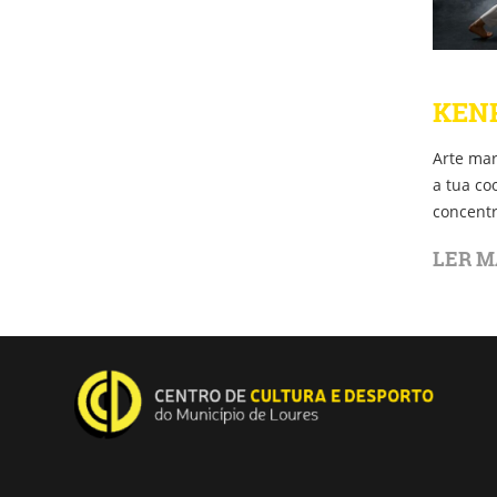
KEN
Arte mar
a tua co
concentr
LER M