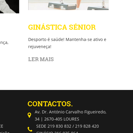
GINÁSTICA SÉNIOR
Desporto é saúde! Mantenha-se ativo e
ança,
rejuveneça!
LER MAIS
CONTACTOS.
Av. Dr. António Carvalho Figueiredo,
34 | 2670-405 LOURES
EE
SEDE 219 830 832 / 219 828 420