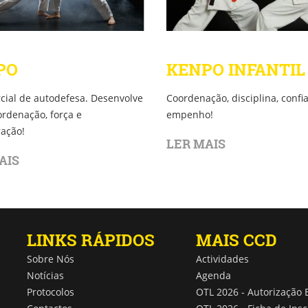
KENPO INFANTIL
PO
Coordenação, disciplina, confi
cial de autodefesa. Desenvolve
empenho!
ordenação, força e
ação!
LER MAIS
AIS
LINKS RÁPIDOS
MAIS CCD
Sobre Nós
Actividades
Notícias
Agenda
Protocolos
OTL 2026 - Autorização 