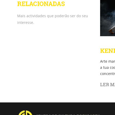
RELACIONADAS
Mais actividades que poderão ser do seu
interesse.
KEN
Arte mar
a tua co
concentr
LER M