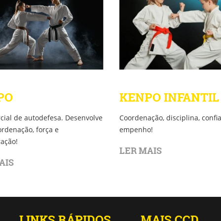
KENPO INFANTIL
PO
Coordenação, disciplina, confi
cial de autodefesa. Desenvolve
empenho!
ordenação, força e
ação!
LER MAIS
AIS
LINKS RÁPIDOS
MAIS CCD