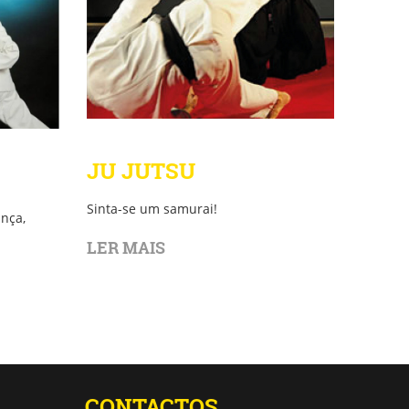
JU JUTSU
Sinta-se um samurai!
ança,
LER MAIS
CONTACTOS.